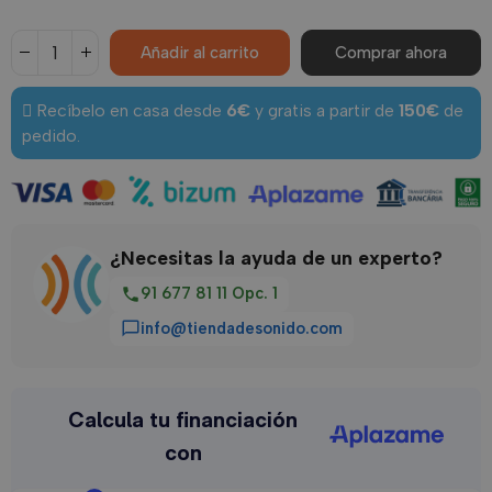
Añadir al carrito
Comprar ahora
Recíbelo en casa desde
6€
y gratis a partir de
150€
de
pedido.
¿Necesitas la ayuda de un experto?
91 677 81 11 Opc. 1
call
info@tiendadesonido.com
chat_bubble_outline