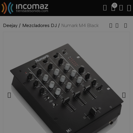
0
Deejay
Mezcladores DJ
Numark M4 Black