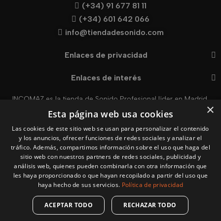
(+34) 91 677 81 11
(+34) 601 642 066
info@tiendadesonido.com
Enlaces de privacidad
Enlaces de interés
INCOMAZ es la tienda de Sonido Profesional líder en Madrid.
×
Visitra nuestro Showroom en Madrid en:
Av. de la Constitución,
Esta página web usa cookies
90, Local 38, 28850 Torrejón de Ardoz, Madrid
Atención al Cliente de Lunes a Viernes
Las cookies de este sitio web se usan para personalizar el contenido
y los anuncios, ofrecer funciones de redes sociales y analizar el
De
09:00
a
14:00
y de
16:00
a 19
:00
tráfico. Además, compartimos información sobre el uso que haga del
Sábado:
Cerrado
sitio web con nuestros partners de redes sociales, publicidad y
Domingo:
Cerrado
análisis web, quienes pueden combinarla con otra información que
les haya proporcionado o que hayan recopilado a partir del uso que
haya hecho de sus servicios.
Política de privacidad
© Copyright 2025 Incomaz | Avda. Constitución, 90 | 28850
ACEPTAR TODO
RECHAZAR TODO
Torrejón de Ardoz (Madrid)